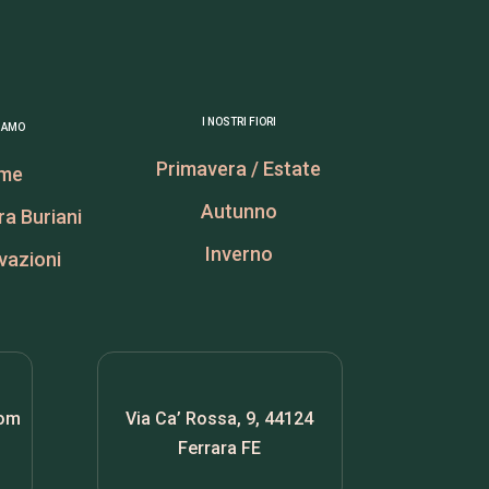
I NOSTRI FIORI
SIAMO
Primavera / Estate
me
Autunno
ra Buriani
Inverno
ivazioni
com
Via Ca’ Rossa, 9, 44124
Ferrara FE