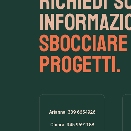
Richiedi s
informazi
sbocciare 
progetti.
Arianna: 339 6654926
Chiara: 345 9691188