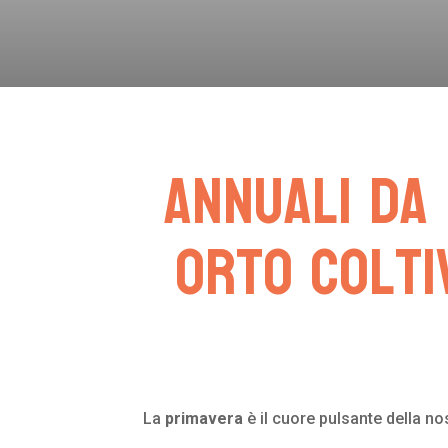
Annuali da 
orto colti
La
primavera
è il cuore pulsante della no