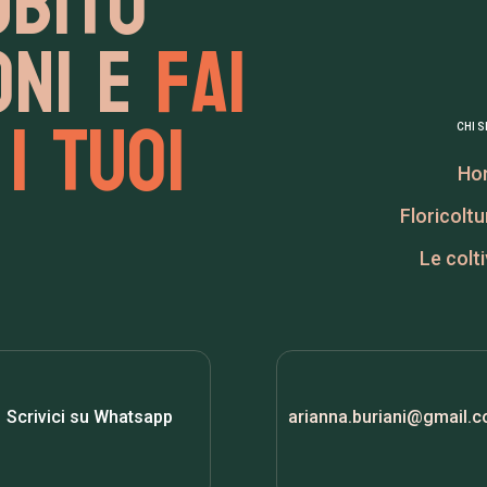
ubito
oni e
fai
i tuoi
CHI 
Ho
Floricoltu
Le colt
Scrivici su Whatsapp
arianna.buriani@gmail.