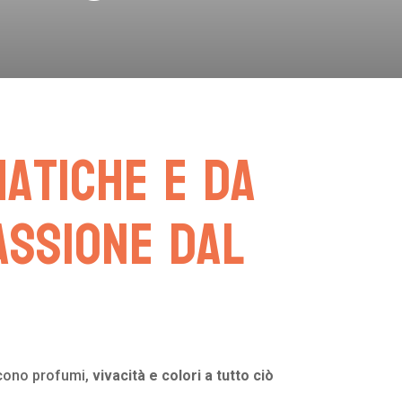
matiche e da
assione dal
iscono profumi,
vivacità e colori a tutto ciò