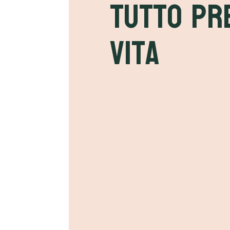
tutto pr
vita