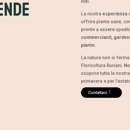
ende
miti.
La nostra
esperienza d
offrire piante sane, co
pronte a essere spedite
commercianti, garden c
piante.
La natura non si ferma
Floricoltura Buriani.
Non
scoprire tutta la nostr
primavera e per l’estate
Contattaci