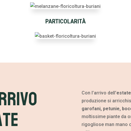
PARTICOLARITÀ
rrivo
Con l’arrivo dell’
estate
produzione si arricchis
ate
garofani, petunie, bocc
moltissime piante da o
rigogliose man mano c